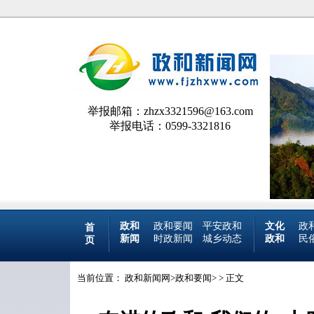
举报邮箱：zhzx3321596@163.com
举报电话：0599-3321816
政和
政和要闻
平安政和
文化
政
首
新闻
时政新闻
城乡动态
政和
民
页
当前位置：
政和新闻网
>
政和要闻
> > 正文