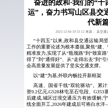
奋进的政和·我们的“十
运”，奋力书写山区县交
代新
2025-12-04 10:53:12
来源： 县交通
“十四五”以来,政和县交通运输局
工作的重要论述为根本遵循,聚焦“建、
精准发力,实现了从“瓶颈路”到“致富路
得了”到“通得好”、从“走得出去”到“
会高质量发展提供了坚实交通支撑。
以“建”为基,外联内畅拉开新框架
高速、国省干线“双轮驱动”。累计完
资9.2亿元,G528林屯至石屯段、G
后建成,城区过境交通压力有效缓解;宁
线全面开工,2026年建成后可将白水