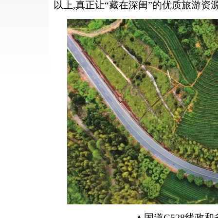
以上,真正让“藏在深闺”的优质旅游资
▲国道G528线政