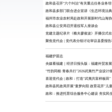
政和县召开“六个纠治”有关重点任务业务培
政和县多部门联合进企宣讲《生态环境法典
福州市农业农村局赴政和开展新时代山海协
政和县公安局召开退役军人座谈会
党建主题纪录片《樵夫廖俊波》开播仪式在
聚焦党代会 | 党代表分组讨论审议县委报
福建护苗志
央媒看福建｜经济日报头版：福建外贸发展
“竹韵同根·青春共行”2026武夷竹产业设
喜迎党代会 | 政和：打造“武夷共富样板田
政和县民政局开展“童梦向阳 政育花开”儿
政和：推进托育综合服务中心建设 夯实民