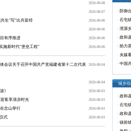
2026-08-08
·
防御台
2026-08-07
·
石屯镇
共生“写”出共富经
2026-08-06
·
澄源乡
2026-08-06
生“写”
·
政和
目有序推进
2026-08-06
·
助力
实施新时代“堡垒工程”
2026-08-06
有序推
·
央媒看
施新时
·
中国
体会议关于召开中国共产党福建省第十二次代表
2026-08-04
会议关
会的决
2026-08-04
城乡动
波》
2026-08-03
·
政和
 迎客享清凉时光
2026-08-03
·
石屯镇
会在念山举行
2026-08-03
·
政和
仪式
2026-08-03
·
镇前镇