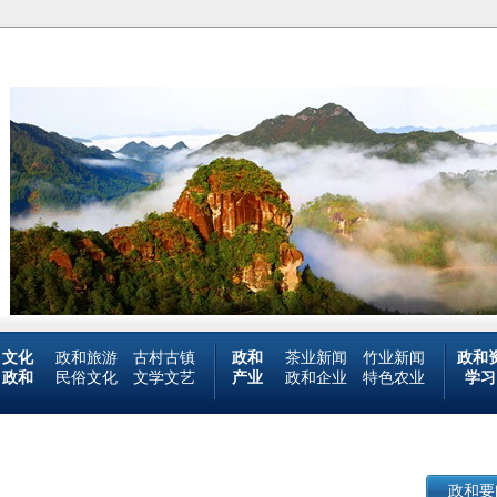
文化
政和旅游
古村古镇
政和
茶业新闻
竹业新闻
政和
政和
民俗文化
文学文艺
产业
政和企业
特色农业
学习
政和要