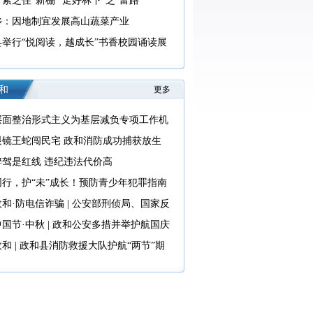
紫芝住“新棚” 走好林下“芝”富路
乡：因地制宜发展高山蔬菜产业
县举行“悦阅读，越成长”书香校园诵读展
和
更多
层面整治形式主义为基层减负专项工作机
室 中央纪委办公厅公开通报4起整治形式
眼镜王蛇闯民宅 政和消防成功捕获放生
基层减负典型问题
醉驾是红线 违纪违法代价高
同行，护“未”成长！预防青少年犯罪指南
和·防电信诈骗 | 公安部刑侦局、国家反
联合发布《2025版防范电信网络诈骗宣传
国节·中秋 | 政和公安多措并举护航国庆
节安全
和 | 政和县消防救援大队护航“两节”期
消防安全