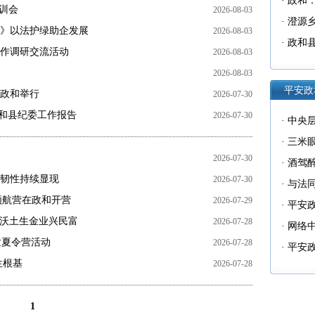
椒
·
政和：
训会
2026-08-03
·
澄源
》以法护绿助企发展
2026-08-03
·
政和
作调研交流活动
2026-08-03
演活动
2026-08-03
平安政
政和举行
2026-07-30
告和县纪委工作报告
2026-07-30
·
中央
制办公
·
三米
2026-07-30
主义为
·
酒驾
韧性持续显现
2026-07-30
·
与法
计领航营在政和开营
2026-07-29
来了
·
平安政
” 沃土生金业兴民富
2026-07-28
诈中心
·
网络中
童夏令营活动
2026-07-28
手册》
中秋双
·
平安政
生根基
2026-07-28
间企业
1