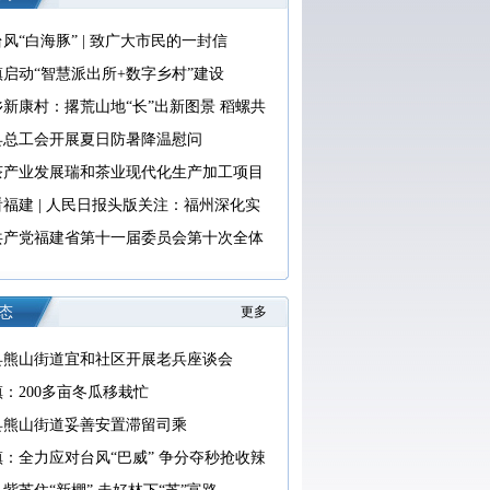
风“白海豚” | 致广大市民的一封信
启动“智慧派出所+数字乡村”建设
新康村：撂荒山地“长”出新图景 稻螺共
出共富经
县总工会开展夏日防暑降温慰问
茶产业发展瑞和茶业现代化生产加工项目
进
福建 | 人民日报头版关注：福州深化实
代“堡垒工程”
共产党福建省第十一届委员会第十次全体
于召开中国共产党福建省第十二次代表大
议
态
更多
县熊山街道宜和社区开展老兵座谈会
：200多亩冬瓜移栽忙
县熊山街道妥善安置滞留司乘
：全力应对台风“巴威” 争分夺秒抢收辣