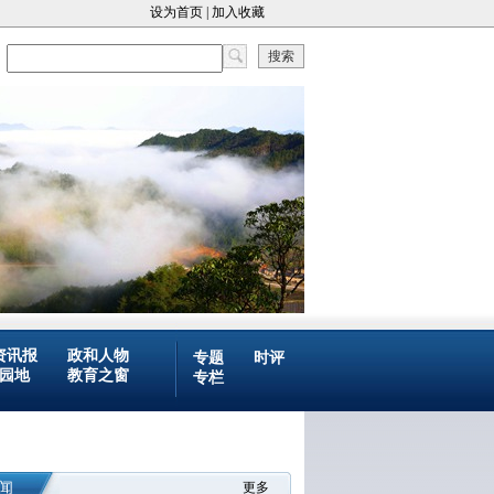
设为首页
|
加入收藏
搜索
资讯报
政和人物
专题
时评
园地
教育之窗
专栏
闻
更多