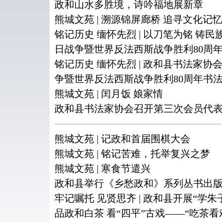
政和山水多胜境，诗吟福地展新章
熊城文苑 | 溯源锦屏廊桥 追寻文化记
铭记历史 缅怀先烈 | 以刀笔为铭 铸
日战争暨世界反法西斯战争胜利80周
铭记历史 缅怀先烈 | 政和县书法家
争暨世界反法西斯战争胜利80周年书
熊城文苑 | 闰月饭 娘家情
政和县书法家协会召开第三次会员代
熊城文苑 | 记政和首届围棋大会
熊城文苑 | 铭记苦难，托举复兴之梦
熊城文苑 | 寒食节遣兴
政和县举行《乡愁政和》系列丛书出
牢记嘱托 见贤思齐 | 政和县开展“学朱
品政和白茶 看“四平”古戏——“吃茶