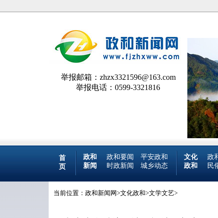
举报邮箱：zhzx3321596@163.com
举报电话：0599-3321816
政和
政和要闻
平安政和
文化
政
首
新闻
时政新闻
城乡动态
政和
民
页
当前位置：
政和新闻网
>
文化政和
>
文学文艺
>