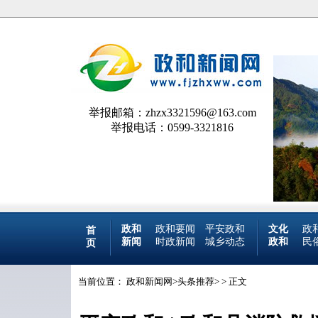
举报邮箱：zhzx3321596@163.com
举报电话：0599-3321816
政和
政和要闻
平安政和
文化
政
首
新闻
时政新闻
城乡动态
政和
民
页
当前位置：
政和新闻网
>
头条推荐
> > 正文