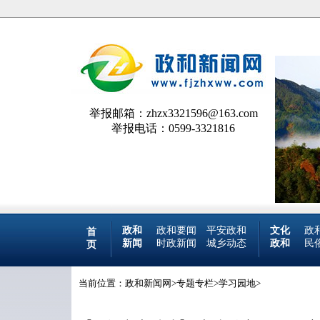
举报邮箱：zhzx3321596@163.com
举报电话：0599-3321816
政和
政和要闻
平安政和
文化
政
首
新闻
时政新闻
城乡动态
政和
民
页
当前位置：
政和新闻网
>
专题专栏
>
学习园地
>