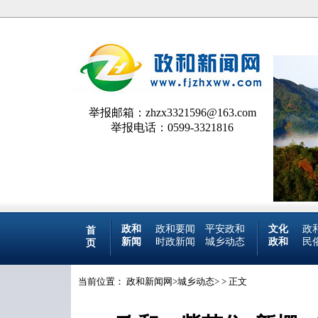
举报邮箱：zhzx3321596@163.com
举报电话：0599-3321816
政和
政和要闻
平安政和
文化
政
首
新闻
时政新闻
城乡动态
政和
民
页
当前位置：
政和新闻网
>
城乡动态
> > 正文