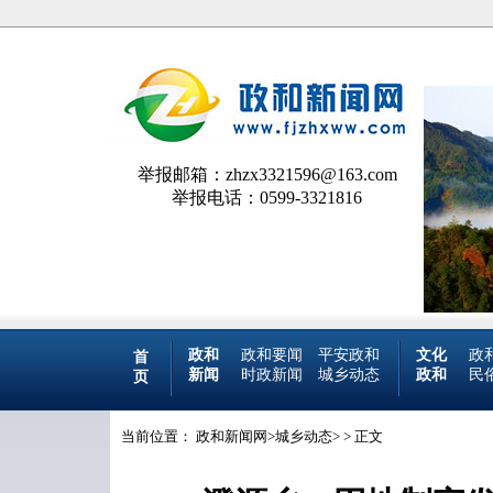
举报邮箱：zhzx3321596@163.com
举报电话：0599-3321816
政和
政和要闻
平安政和
文化
政
首
新闻
时政新闻
城乡动态
政和
民
页
当前位置：
政和新闻网
>
城乡动态
> > 正文