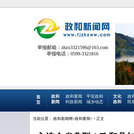
举报邮箱：zhzx3321596@163.com
举报电话：0599-3321816
政和
政和要闻
平安政和
文化
政
首
新闻
时政新闻
城乡动态
政和
民
页
当前位置：
政和新闻网
>
政和要闻
> > 正文