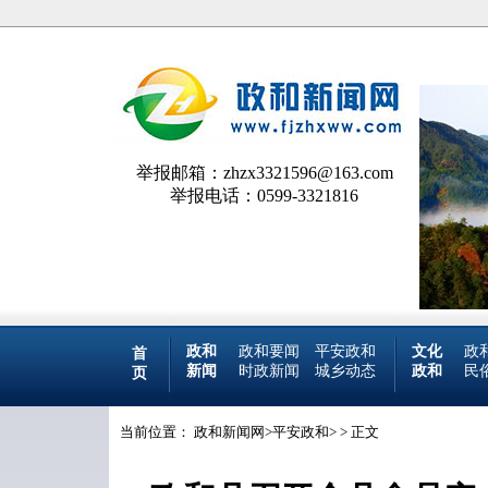
举报邮箱：zhzx3321596@163.com
举报电话：0599-3321816
政和
政和要闻
平安政和
文化
政
首
新闻
时政新闻
城乡动态
政和
民
页
当前位置：
政和新闻网
>
平安政和
> > 正文