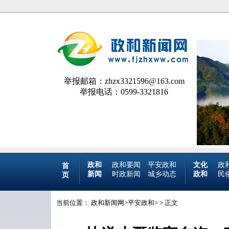
举报邮箱：zhzx3321596@163.com
举报电话：0599-3321816
政和
政和要闻
平安政和
文化
政
首
新闻
时政新闻
城乡动态
政和
民
页
当前位置：
政和新闻网
>
平安政和
> > 正文