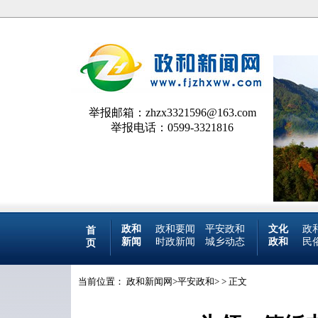
举报邮箱：zhzx3321596@163.com
举报电话：0599-3321816
政和
政和要闻
平安政和
文化
政
首
新闻
时政新闻
城乡动态
政和
民
页
当前位置：
政和新闻网
>
平安政和
> > 正文