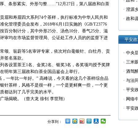
椒
·
政和：
醇厚、条形紧实、外形匀整……”12月27日，第八届政和白茶
·
澄源
贡眉和寿眉四大系列74个茶样，执行标准为中华人民共和
·
政和
理委员会发布，2018年6月1日实施的《GB/T23776
演活动
按百分制计分，其中外形25分、汤色10分、香气25分、滋
现场评审均在市场监督管理局、公证处工作人员的的监督下进
平安政
常颂、翁蔚等5名审评专家，依次对白毫银针、白牡丹、贡
·
中央
并签名落款。
制办公
·
三米
列各设置茶王1名、金奖2名、银奖3名，各奖项均授予奖牌
主义为
·
酒驾
在明年第三届政和白茶全国品鉴会上举行。
高，一年比一年好。” 高峰说，今天看的这几个茶样综合品
·
与法
银针茶样，风格不是很一样，一个是更鲜爽一些，一个更
来了
·
平安政
质都达到了几乎完美的水平。
广场揭晓。（曾大龙 徐钊 李世翔）
诈中心
·
网络中
手册》
中秋双
·
平安政
间企业
分享到：