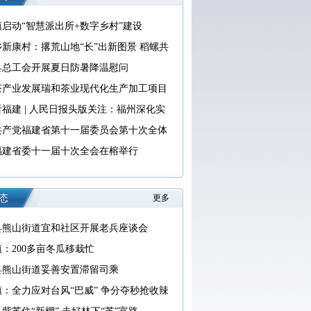
启动“智慧派出所+数字乡村”建设
新康村：撂荒山地“长”出新图景 稻螺共
出共富经
县总工会开展夏日防暑降温慰问
茶产业发展瑞和茶业现代化生产加工项目
进
福建 | 人民日报头版关注：福州深化实
代“堡垒工程”
共产党福建省第十一届委员会第十次全体
于召开中国共产党福建省第十二次代表大
福建省委十一届十次全会在榕举行
议
态
更多
县熊山街道宜和社区开展老兵座谈会
：200多亩冬瓜移栽忙
县熊山街道妥善安置滞留司乘
：全力应对台风“巴威” 争分夺秒抢收辣