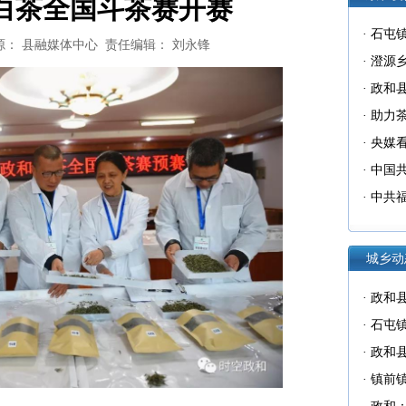
白茶全国斗茶赛开赛
·
石屯镇
源： 县融媒体中心
责任编辑： 刘永锋
·
澄源乡
生“写”
·
政和
·
助力
有序推
·
央媒看
施新时
·
中国
会议关
·
中共
会的决
城乡动
·
政和
·
石屯镇
·
政和
·
镇前镇