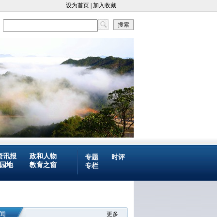
设为首页
|
加入收藏
搜索
资讯报
政和人物
专题
时评
园地
教育之窗
专栏
闻
更多