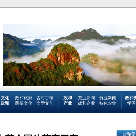
文化
政和旅游
古村古镇
政和
茶业新闻
竹业新闻
政和
政和
民俗文化
文学文艺
产业
政和企业
特色农业
学习
政和要