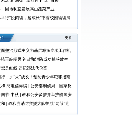
紫芝住“新棚” 走好林下“芝”富路
乡：因地制宜发展高山蔬菜产业
县举行“悦阅读，越成长”书香校园诵读展
和
更多
层面整治形式主义为基层减负专项工作机
室 中央纪委办公厅公开通报4起整治形式
眼镜王蛇闯民宅 政和消防成功捕获放生
基层减负典型问题
醉驾是红线 违纪违法代价高
同行，护“未”成长！预防青少年犯罪指南
和·防电信诈骗 | 公安部刑侦局、国家反
联合发布《2025版防范电信网络诈骗宣传
国节·中秋 | 政和公安多措并举护航国庆
节安全
和 | 政和县消防救援大队护航“两节”期
消防安全