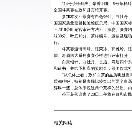
“14号茶样鲜爽、豪香明显，9号茶样
全国斗茶赛在政和县宾馆开赛。
参加本次斗茶赛有白毫银针、白牡丹、
国国家质量监督检验检疫总局、中国国家标准化管
－2018茶叶感官审评方法》；预赛、决赛均
味30分、叶底10分。茶样编号、运输及
行。
斗茶赛邀请高峰、陈荣冰、郭雅玲、陈
眉、寿眉四大系列参赛茶样进行评审打分，
白毫银针、白牡丹、贡眉、寿眉四个系
和证书，并给予相应的奖励金，颁奖仪式将
“从总体上看，政和白茶的品质明显提
质都很好，特别是表现比较突出的两个白毫
醇厚一些，总体来说这两个茶样的品质、内
茶王花落谁家？28日上午将在政和市民
相关阅读