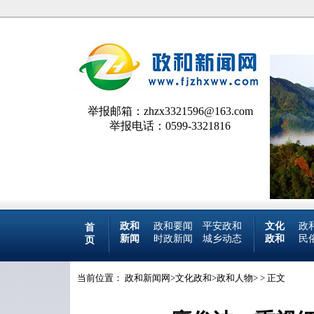
举报邮箱：zhzx3321596@163.com
举报电话：0599-3321816
政和
政和要闻
平安政和
文化
政
首
新闻
时政新闻
城乡动态
政和
民
页
当前位置：
政和新闻网
>
文化政和
>
政和人物
> > 正文