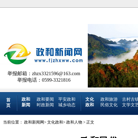
举报邮箱：zhzx3321596@163.com
举报电话：0599-3321816
政和
政和要闻
平安政和
文化
政和旅游
古村古
首
新闻
时政新闻
城乡动态
政和
民俗文化
文学文
页
当前位置：
政和新闻网
>
文化政和
>
政和人物
> 正文