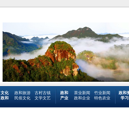
文化
政和旅游
古村古镇
政和
茶业新闻
竹业新闻
政和
政和
民俗文化
文学文艺
产业
政和企业
特色农业
学习