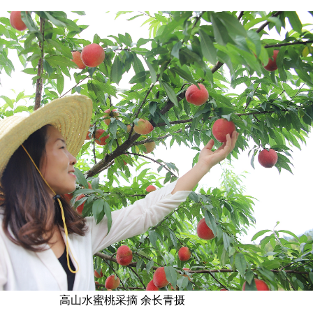
高山水蜜桃采摘 余长青摄